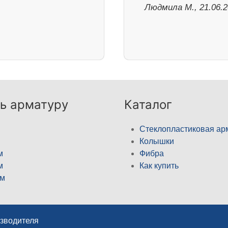
Людмила М., 21.06.
ь арматуру
Каталог
Стеклопластиковая ар
Колышки
м
Фибра
м
Как купить
м
изводителя