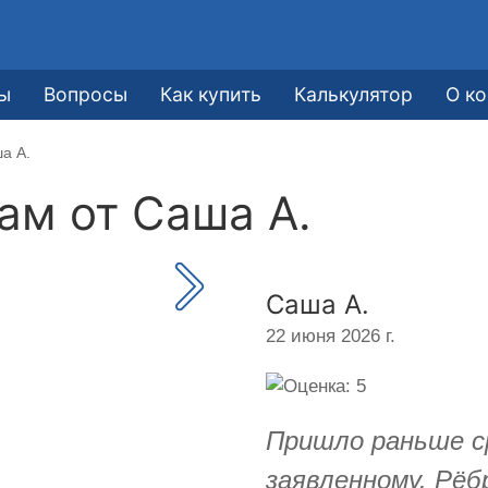
ы
Вопросы
Как купить
Калькулятор
О к
а А.
кам от
Саша А.
Саша А.
22 июня 2026 г.
Пришло раньше с
заявленному. Рёбр