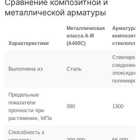
Сравнение композитной и
металлической арматуры
Металлическая
Арматура
класса A-III
композитн
Характеристики
(А400С)
стеклопла
Стеклорови
соединенн
Выполнена из
Сталь
эпоксидны
полимером
Предельные
показатели
390
1300
прочности при
растяжении, МПа
Способность к