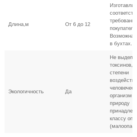
Изготавлив
соответств
требовани
Длина,м
От 6 до 12
покупателя
Возможна 
в бухтах.
Не выделя
токсинов, 
степени
воздействи
человечес
Экологичность
Да
организм и
природу
принадлежи
классу опа
(малоопас