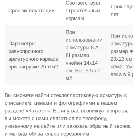
Соответствует
Срок служб
Срок эксплуатации
строительным
лет
нормам
При
При испол
использовании
Параметры
арматуры 
арматуры 8 A-
равнопрочного
размер яче
III размер
арматурного каркаса
23x23 см. 
ячейки 14x14
при нагрузке 25 т/м2
кг/м2. Уме
см. Вес 5,5 кг/
веса в 9 ра
м2
Вы сможете найти стеклопластиковую арматуру с
описанием, ценами и фотографиями в нашем
разделе «Каталог». Если у вас возникнут вопросы,
вы можете с нами связаться по телефону,
указанному на сайте или заказать обратный звонок,
и мы вам обязательно перезвоним.