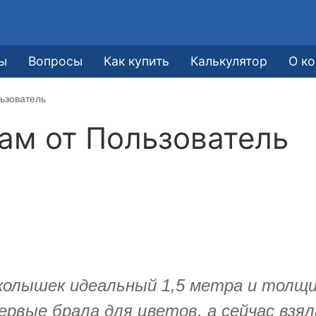
ы
Вопросы
Как купить
Калькулятор
О к
ьзователь
кам от
Пользователь
колышек идеальный 1,5 метра и толщин
рвые брала для цветов, а сейчас взял