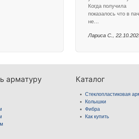
Когда получила
показалось что в па
не…
Лариса С., 22.10.202
ь арматуру
Каталог
Стеклопластиковая ар
Колышки
м
Фибра
м
Как купить
м