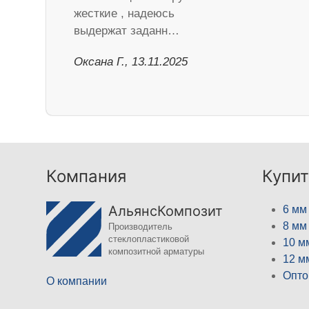
жесткие , надеюсь
выдержат заданн…
Оксана Г., 13.11.2025
Компания
Купит
АльянсКомпозит
6 мм
8 мм
Производитель
стеклопластиковой
10 м
композитной арматуры
12 м
Опто
О компании