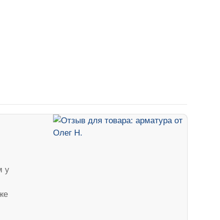
м у
же