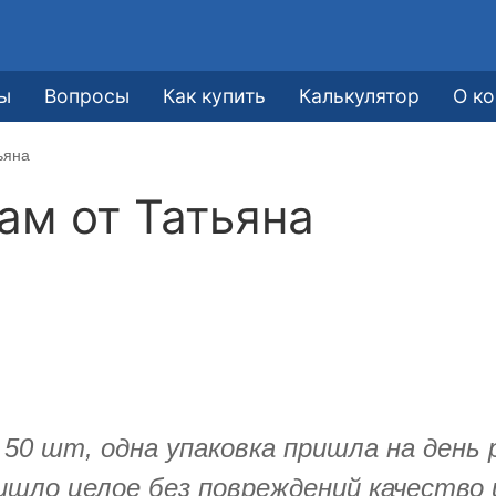
ы
Вопросы
Как купить
Калькулятор
О к
ьяна
кам от
Татьяна
о 50 шт, одна упаковка пришла на день 
ришло целое без повреждений качеств