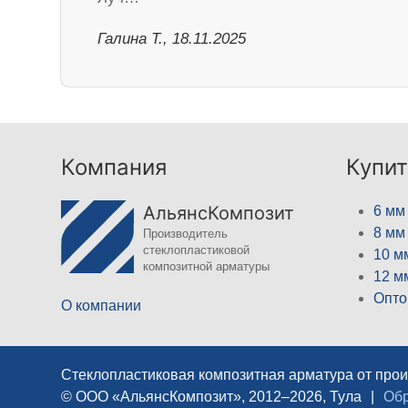
Галина Т., 18.11.2025
Компания
Купит
АльянсКомпозит
6 мм
8 мм
Производитель
стеклопластиковой
10 м
композитной арматуры
12 м
Опто
О компании
Стеклопластиковая композитная арматура от про
© ООО «АльянсКомпозит», 2012–2026, Тула
|
Обр