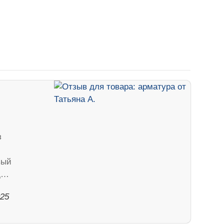
з
вый
од…
025