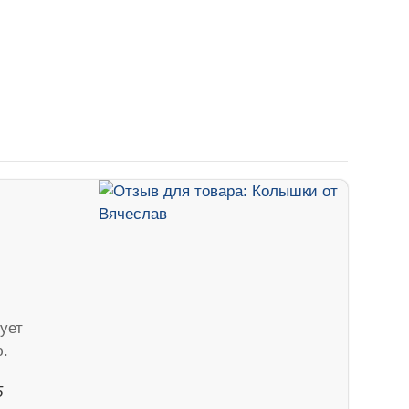
ует
.
5