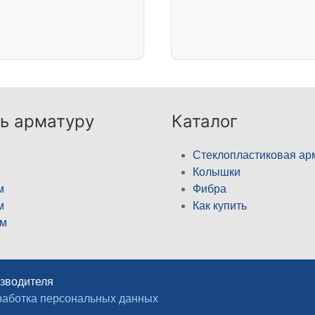
ь арматуру
Каталог
Стеклопластиковая ар
Колышки
м
Фибра
м
Как купить
м
изводителя
аботка персональных данных