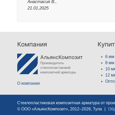
Анастасия В.,
21.01.2025
Компания
Купит
АльянсКомпозит
6 мм
8 мм
Производитель
стеклопластиковой
10 м
композитной арматуры
12 м
Опто
О компании
Стеклопластиковая композитная арматура от про
© ООО «АльянсКомпозит», 2012–2026, Тула
|
Обр