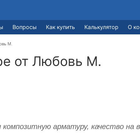
ы
Вопросы
Как купить
Калькулятор
О к
овь М.
ре от
Любовь М.
и композитную арматуру, качество на 