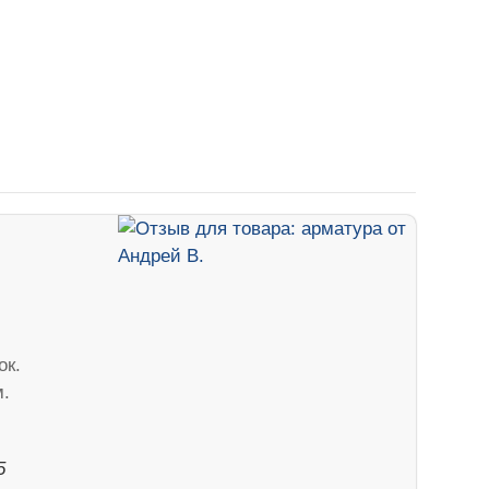
ок.
м.
5