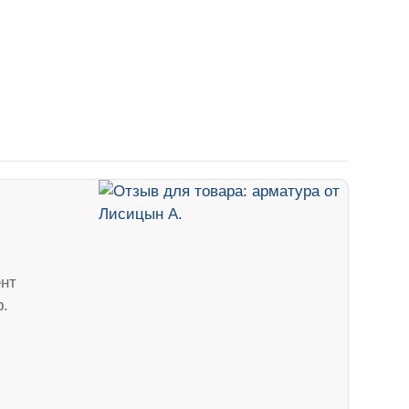
нт
р.